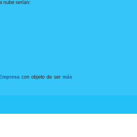
a nube serían:
a Empresa
con objeto de ser
más