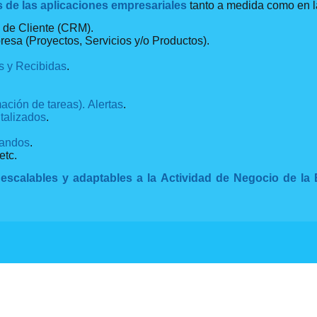
s de las aplicaciones empresariales
tanto a medida como en l
s
de Cliente (CRM).
resa (Proyectos, Servicios y/o Productos).
s y Recibidas
.
ción de tareas). Alertas
.
talizados
.
Mandos
.
 etc.
n
escalables y adaptables a la Actividad de Negocio de l