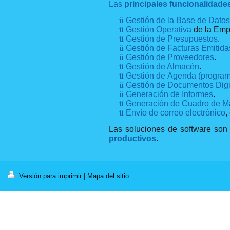
Las
principales funcionalidade
ü
Gestión de la Base de Dato
ü
Gestión Operativa
de la Emp
ü
Gestión de Presupuestos
.
ü
Gestión de Facturas Emitida
ü
Gestión de Proveedores
.
ü
Gestión de Almacén
.
ü
Gestión de Agenda
(programa
ü
Gestión de Documentos Digi
ü
Generación de Informes
.
ü
Generación de Cuadro de 
ü
Envío de correo electrónico
,
Las soluciones de software so
productivos
.
Versión para imprimir
|
Mapa del sitio